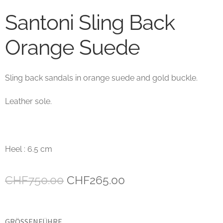
Santoni Sling Back
Unsere marken
Orange Suede
Wishlist
Sling back sandals in orange suede and gold buckle.
Leather sole.
Heel : 6.5 cm
Ursprünglicher
Aktueller
CHF
750.00
CHF
265.00
Preis
Preis
war:
ist:
GRÖSSENFÜHRER