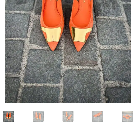
My account
News and events
Privacy Policy
Refund and Returns Policy
Service
Services
Shop
Terminvereinbarung im Shop
Unsere Geschichte