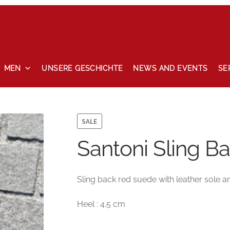
MEN
UNSERE GESCHICHTE
NEWS AND EVENTS
SE
ccount
News and events
Privacy Policy
Refund and Returns P
SALE
Santoni Sling 
Sling back red suede with leather sole an
Heel : 4.5 cm