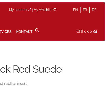
|
My account
My whishlist
EN
FR
DE
CHF
0.00
RVICES
KONTAKT
olicy
Service
Services
Shop
Terminvereinbarung im Shop
Back Red Suede
d rubber insert.