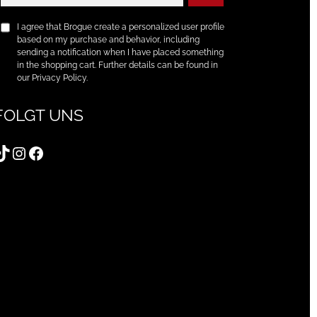
I agree that Brogue create a personalized user profile
based on my purchase and behavior, including
sending a notification when I have placed something
in the shopping cart. Further details can be found in
our Privacy Policy.
FOLGT UNS
TikTok
Instagram
Facebook