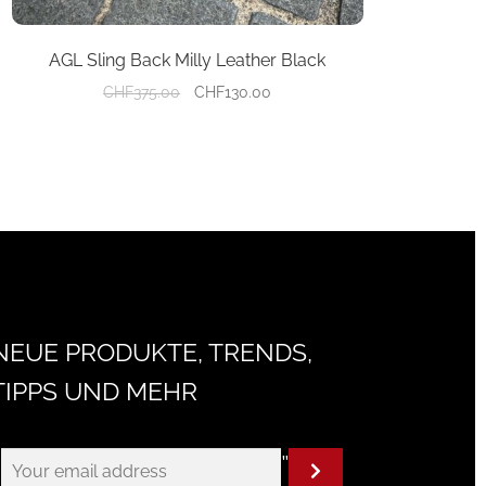
AGL Sling Back Milly Leather Black
Ursprünglicher
Aktueller
CHF
375.00
CHF
130.00
Preis
Preis
war:
ist:
CHF375.00
CHF130.00.
NEUE PRODUKTE, TRENDS,
TIPPS UND MEHR
"