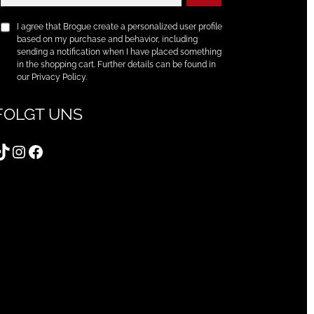
I agree that Brogue create a personalized user profile
based on my purchase and behavior, including
sending a notification when I have placed something
in the shopping cart. Further details can be found in
our Privacy Policy.
FOLGT UNS
TikTok
Instagram
Facebook