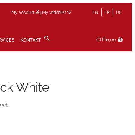
|
My account
My whishlist
EN
FR
DE
CHF
0.00
RVICES
KONTAKT
olicy
Service
Services
Shop
Terminvereinbarung im Shop
ack White
ert.