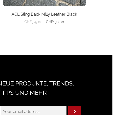
AGL Sling Back Milly Leather Black
Ursprünglicher
Aktueller
CHF
375.00
CHF
130.00
Preis
Preis
war:
ist:
CHF375.00
CHF130.00.
NEUE PRODUKTE, TRENDS,
TIPPS UND MEHR
"