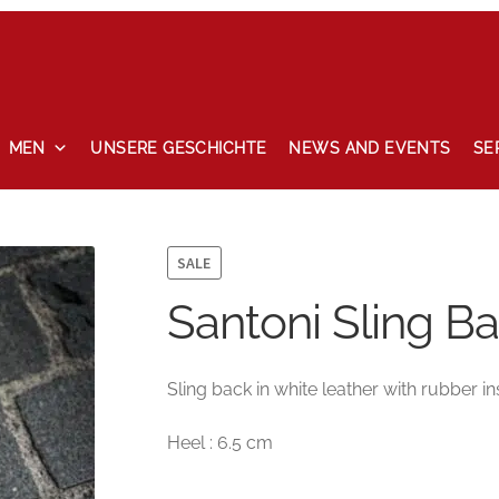
MEN
UNSERE GESCHICHTE
NEWS AND EVENTS
SE
ccount
News and events
Privacy Policy
Refund and Returns P
SALE
Santoni Sling B
Sling back in white leather with rubber ins
Heel : 6.5 cm